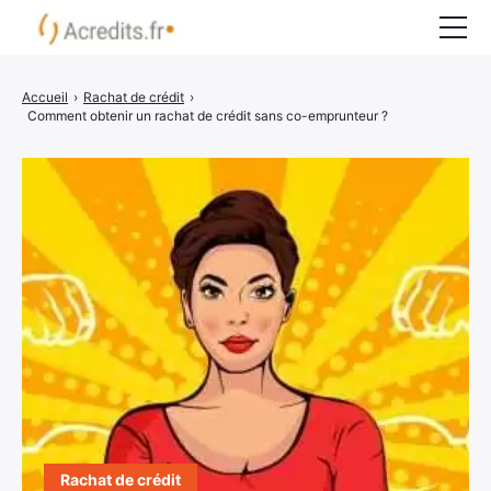
Rachat de crédit
Accueil
›
Rachat de crédit
›
Comment obtenir un rachat de crédit sans co-emprunteur ?
Surendettement
Crédit express
Crédit immobilier
Organismes bancaires
COMPARATEUR CRÉDIT
Rachat de crédit