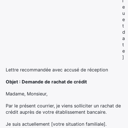
i
e
Rechercher
u
:
e
t
d
a
t
e
]
Lettre recommandée avec accusé de réception
Objet : Demande de rachat de crédit
Madame, Monsieur,
Par le présent courrier, je viens solliciter un rachat de
crédit auprès de votre établissement bancaire.
Je suis actuellement [votre situation familiale].