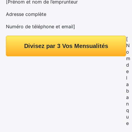
[Prénom et nom de l’emprunteur
Adresse complète
Numéro de téléphone et email]
[
N
Divisez par 3 Vos Mensualités
o
m
d
e
l
a
b
a
n
q
u
e