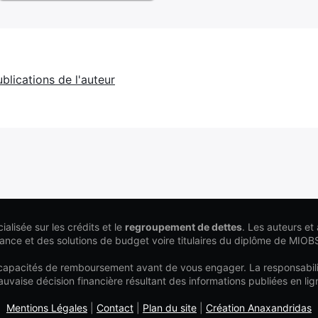
ublications de l'auteur
ialisée sur les crédits et le
regroupement de dettes
. Les auteurs et 
nance et des solutions de budget voire titulaires du diplôme de MIOB
 capacités de remboursement avant de vous engager. La responsabilit
uvaise décision financière résultant des informations publiées en lig
Mentions Légales
|
Contact
|
Plan du site
|
Création Anaxandridas