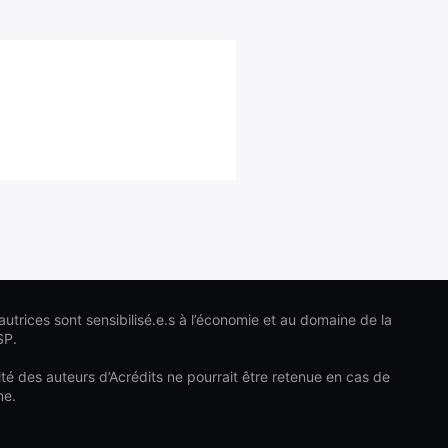
autrices sont sensibilisé.e.s à l’économie et au domaine de la
SP.
é des auteurs d’Acrédits ne pourrait être retenue en cas de
ne.