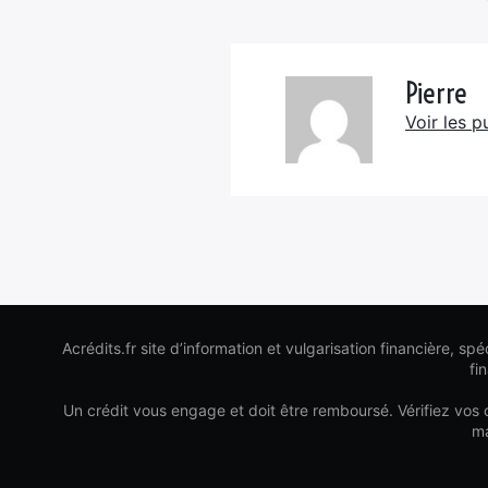
Pierre
Voir les p
Acrédits.fr site d’information et vulgarisation financière, spéc
fi
Un crédit vous engage et doit être remboursé. Vérifiez vos
ma