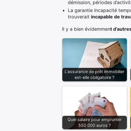
démission, périodes d’activi
La garantie Incapacité tempo
trouverait
i
ncapable de trav
Il y a bien évidemmen
t d’autre
L'assurance de prêt immobilier
est-elle obligatoire ?
Quel salaire pour emprunter
550 000 euros ?