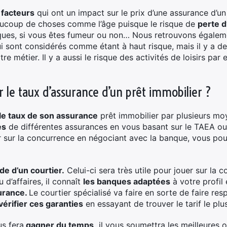
facteurs
qui ont un impact sur le prix d’une assurance d’u
eaucoup de choses comme l’âge puisque le risque de
perte d
ques, si vous êtes fumeur ou non… Nous retrouvons égale
qui sont considérés comme étant à haut risque, mais il y a 
re métier. Il y a aussi le risque des activités de loisirs pa
 le taux d’assurance d’un prêt immobilier ?
 le taux de son assurance
prêt immobilier par plusieurs moy
es
de différentes assurances en vous basant sur le TAEA ou 
r sur la concurrence en négociant avec la banque, vous po
aide d’un courtier.
Celui-ci sera très utile pour jouer sur la 
 d’affaires, il connaît
les banques adaptées
à votre profil
surance.
Le courtier spécialisé va faire en sorte de faire res
vérifier ces garanties
en essayant de trouver le tarif le plu
us fera
gagner du temps,
il vous soumettra les meilleures o