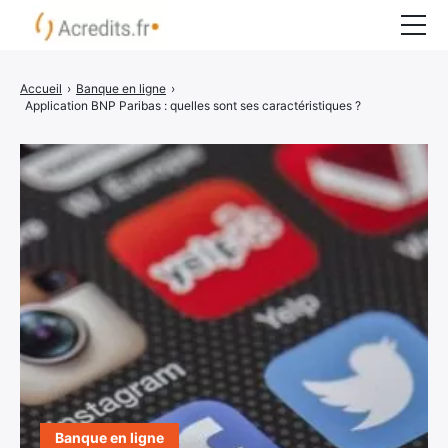
Rachat de crédit
Accueil
›
Banque en ligne
›
Application BNP Paribas : quelles sont ses caractéristiques ?
Surendettement
Crédit express
Crédit immobilier
Organismes bancaires
COMPARATEUR CRÉDIT
Banque en ligne